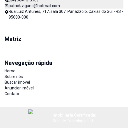
(54) 98413-5907
patrick.vigano@hotmail.com
Rua Luiz Antunes, 717, sala 307, Panazzolo, Caxias do Sul - RS -
95080-000
Matriz
Navegação rápida
Home
Sobre nós
Buscar imóvel
Anunciar imóvel
Contato
Imobiliária Certificada:
Selo de Tecnologia Loft