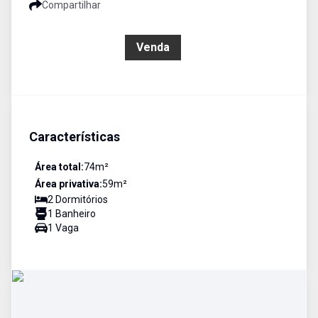
Compartilhar
R$ 385.000,00
Venda
Características
Área total:
74
m²
Área privativa:
59
m²
2
Dormitório
s
1
Banheiro
1
Vaga