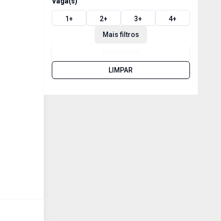
Vaga(s)
1
+
2
+
3
+
4
+
Mais filtros
PESQUISAR
LIMPAR