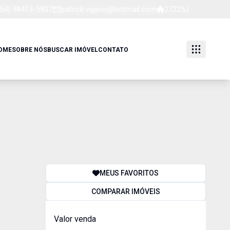
(54) 98413-5907
patrick.vigano@hotmail.com
27225J
OME
SOBRE NÓS
BUSCAR IMÓVEL
CONTATO
MEUS FAVORITOS
COMPARAR IMÓVEIS
Valor venda