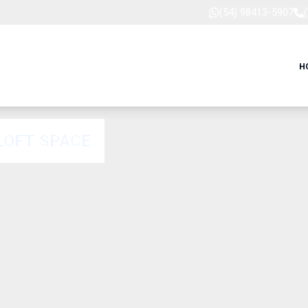
(54) 98413-5907
H
LOFT SPACE