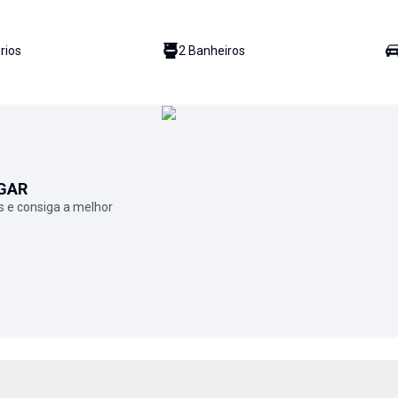
rio
s
2
Banheiro
s
GAR
 e consiga a melhor