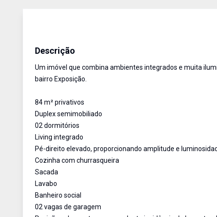
Apartamento
Venda
Cód:
1134
Descrição
Um imóvel que combina ambientes integrados e muita ilumi
bairro Exposição.
84 m² privativos
Duplex semimobiliado
02 dormitórios
Living integrado
Pé-direito elevado, proporcionando amplitude e luminosid
Cozinha com churrasqueira
Sacada
Lavabo
Banheiro social
02 vagas de garagem