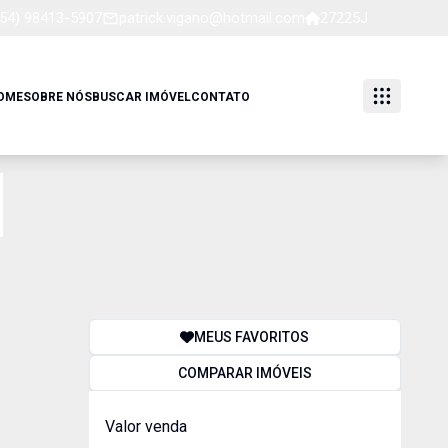
(54) 98413-5907
patrick.vigano@hotmail.com
27225J
OME
SOBRE NÓS
BUSCAR IMÓVEL
CONTATO
MEUS FAVORITOS
COMPARAR IMÓVEIS
Valor venda