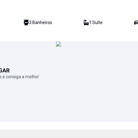
3
Banheiro
s
1
Suíte
GAR
 e consiga a melhor