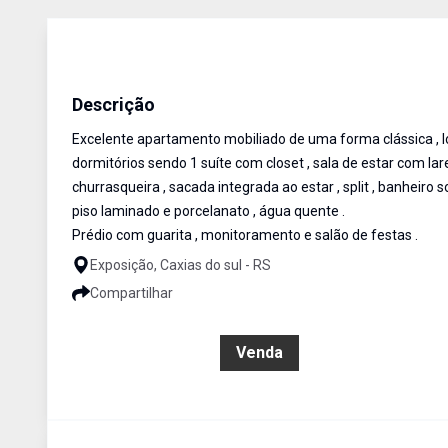
Apartamento
Venda
Cód:
466
Descrição
Excelente apartamento mobiliado de uma forma clássica , l
dormitórios sendo 1 suíte com closet , sala de estar com lare
churrasqueira , sacada integrada ao estar , split , banheiro s
piso laminado e porcelanato , água quente .
Prédio com guarita , monitoramento e salão de festas .
Exposição, Caxias do sul - RS
Compartilhar
R$ 1.399.000,00
Venda