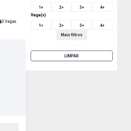
1
+
2
+
3
+
4
+
Vaga(s)
3
Vaga
s
1
+
2
+
3
+
4
+
Mais filtros
PESQUISAR
LIMPAR