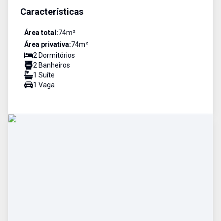
Características
Área total:
74
m²
Área privativa:
74
m²
2
Dormitório
s
2
Banheiro
s
1
Suíte
1
Vaga