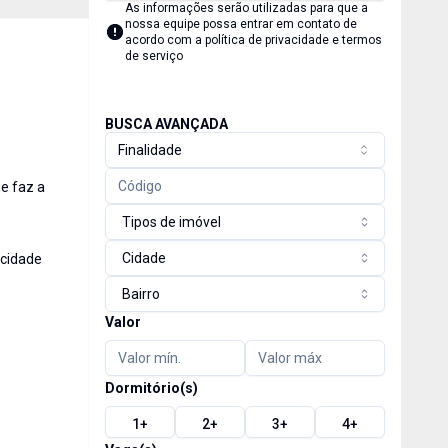
As informações serão utilizadas para que a
nossa equipe possa entrar em contato de
acordo com a
política de privacidade e termos
de serviço
BUSCA AVANÇADA
Finalidade
ue faz a
Tipos de imóvel
Cidade
 cidade
Bairro
Valor
Dormitório(s)
1
+
2
+
3
+
4
+