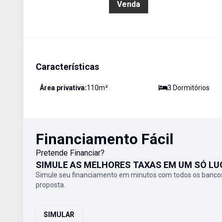
R$ 1.642.035,66
Venda
Características
Área privativa:
110
m²
3
Dormitório
s
Financiamento Fácil
Pretende Financiar?
SIMULE AS MELHORES TAXAS EM UM SÓ LU
Simule seu financiamento em minutos com todos os bancos
proposta.
SIMULAR