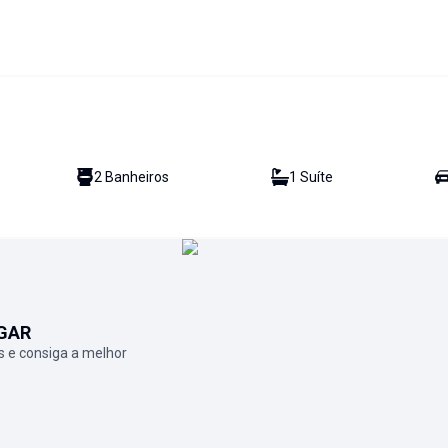
2
Banheiro
s
1
Suíte
GAR
 e consiga a melhor