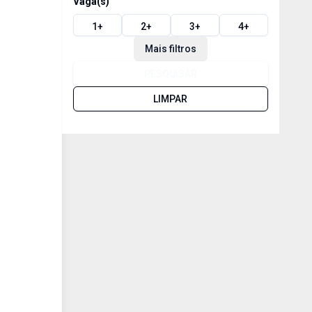
Vaga(s)
1
+
2
+
3
+
4
+
Mais filtros
PESQUISAR
LIMPAR