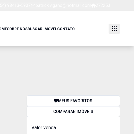
(54) 98413-5907
patrick.vigano@hotmail.com
27225J
OME
SOBRE NÓS
BUSCAR IMÓVEL
CONTATO
MEUS FAVORITOS
COMPARAR IMÓVEIS
Valor venda