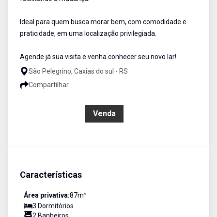
Ideal para quem busca morar bem, com comodidade e
praticidade, em uma localização privilegiada.
Agende já sua visita e venha conhecer seu novo lar!
São Pelegrino, Caxias do sul - RS
Compartilhar
R$ 360.000,00
Venda
Características
Área privativa:
87
m²
3
Dormitório
s
2
Banheiro
s