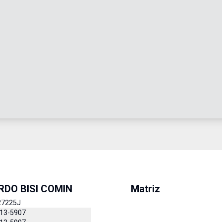
DO BISI COMIN
Matriz
27225J
413-5907