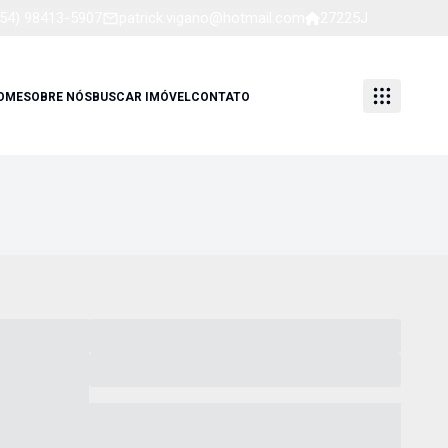
(54) 98413-5907
patrick.vigano@hotmail.com
27225J
OME
SOBRE NÓS
BUSCAR IMÓVEL
CONTATO