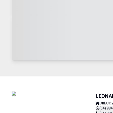
LEONAR
CRECI:
(54) 98