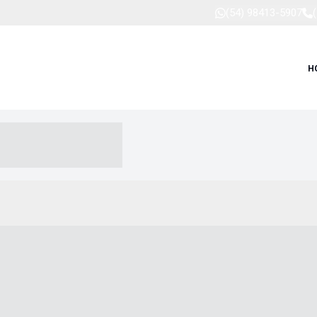
(54) 98413-5907
H
-- ----- --- ------