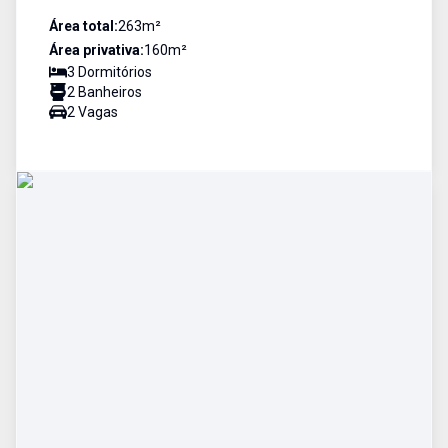
Área total:
263
m²
Área privativa:
160
m²
3
Dormitório
s
2
Banheiro
s
2
Vaga
s