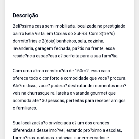
Casa
Venda
Cód:
537
Descrição
Beli?ssima casa semi mobiliada, localizada no prestigiado
bairro Bela Vista, em Caxias do Sul-RS. Com 3(tre?s)
dormito?rios e 2(dois) banheiros, sala, cozinha,
lavanderia, garagem fechada, pa?tio na frente, essa
reside?ncia espac?osa e? perfeita para a sua fami?lia.
Com uma a?rea construi?da de 160m2, essa casa
oferece todo o conforto e comodidade que voce? procura.
Ale?m disso, voce? podera? desfrutar de momentos incri?
veis na churrasqueira, lareira e varanda gourmet que
acomoda ate? 30 pessoas, perfeitas para receber amigos
e familiares.
Sua localizac?a?o privilegiada e? um dos grandes
diferenciais desse imo?vel, estando pro?ximo a escolas,
farma?cias, padarias, rodovias, supermercados e