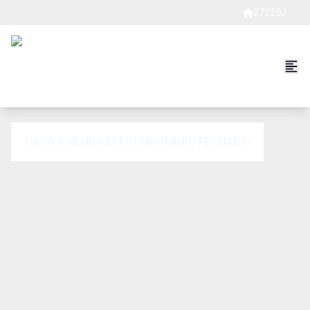
27225J
CASA À VENDA EM CONDOMÍNIO FECHADO