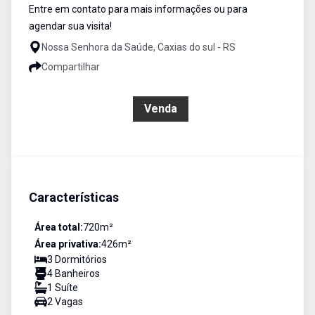
Entre em contato para mais informações ou para
agendar sua visita!
Nossa Senhora da Saúde, Caxias do sul - RS
Compartilhar
R$ 3.600.000,00
Venda
Características
Área total:
720
m²
Área privativa:
426
m²
3
Dormitório
s
4
Banheiro
s
1
Suíte
2
Vaga
s