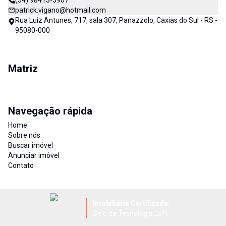
(54) 98413-5907
patrick.vigano@hotmail.com
Rua Luiz Antunes, 717, sala 307, Panazzolo, Caxias do Sul - RS -
95080-000
Matriz
Navegação rápida
Home
Sobre nós
Buscar imóvel
Anunciar imóvel
Contato
Imobiliária Certificada:
Selo de Tecnologia Loft