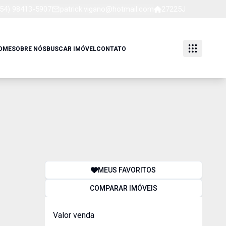
(54) 98413-5907
patrick.vigano@hotmail.com
27225J
OME
SOBRE NÓS
BUSCAR IMÓVEL
CONTATO
MEUS FAVORITOS
COMPARAR IMÓVEIS
Valor venda