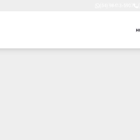
(54) 98413-5907
H