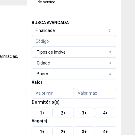
de serviço
BUSCA AVANÇADA
Finalidade
Tipos de imóvel
farmácias,
Cidade
Bairro
Valor
Dormitório(s)
1
+
2
+
3
+
4
+
Vaga(s)
1
+
2
+
3
+
4
+