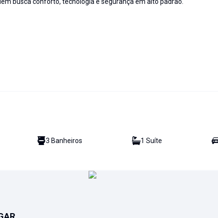
em busca conforto, tecnologia e segurança em alto padrão.
3
Banheiro
s
1
Suíte
GAR