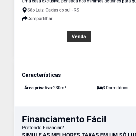
Uma casa exclusiva, pensada nos mínimos detalhes para qu
São Luiz, Caxias do sul - RS
Compartilhar
R$ 1.790.000,00
Venda
Características
Área privativa:
230
m²
3
Dormitório
s
Financiamento Fácil
Pretende Financiar?
SIMULE AS MELHORES TAXAS EM UM SÓ LU