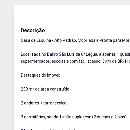
Casa
Venda
Cód:
936
Descrição
Casa de Esquina - Alto Padrão, Mobiliada e Pronta para Mor
Localizada no Bairro São Luiz da 6ª Légua, a apenas 1 quadr
supermercados, escolas e com fácil acesso: 3 km da BR-116
Destaques do imóvel:
230 m² de área construída
2 andares + torre técnica
3 dormitórios, sendo 1 suíte dupla (com 2 duchas e 2 pias)