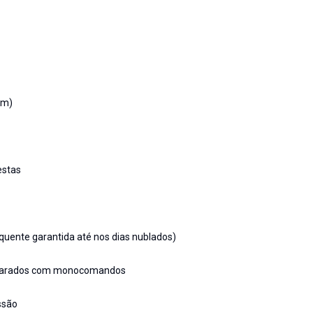
em)
estas
 quente garantida até nos dias nublados)
, separados com monocomandos
ssão