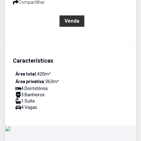
Compartilhar
R$ 2.200.000,00
Venda
Características
Área total:
420
m²
Área privativa:
363
m²
4
Dormitório
s
3
Banheiro
s
1
Suíte
4
Vaga
s