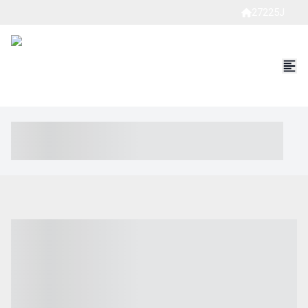
27225J
----- ----- -- ------ ---- ---- -- ----- ----- ----- --- ------