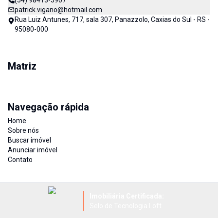
(54) 98413-5907
patrick.vigano@hotmail.com
Rua Luiz Antunes, 717, sala 307, Panazzolo, Caxias do Sul - RS -
95080-000
Matriz
Navegação rápida
Home
Sobre nós
Buscar imóvel
Anunciar imóvel
Contato
Imobiliária Certificada:
Selo de Tecnologia Loft