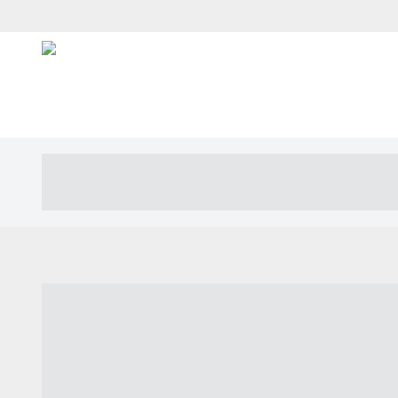
----- ----- -- ------ ---- ---- -- ----- ---