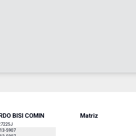
DO BISI COMIN
Matriz
27225J
413-5907