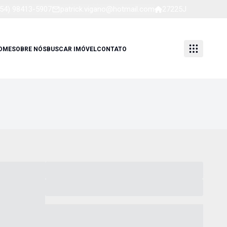
(54) 98413-5907
patrick.vigano@hotmail.com
27225J
OME
SOBRE NÓS
BUSCAR IMÓVEL
CONTATO