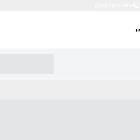
(54) 98413-5907
H
-- ----- --- ------