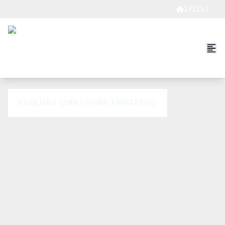
27225J
PAVILHÃO COM 1.500M² PRIVATIVOS