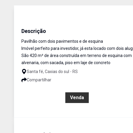
Pavilhão
Venda
Cód:
874
Descrição
Pavilhão com dois pavimentos e de esquina
Imóvel perfeito para investidor, já esta locado com dois alug
São 420 m² de área construída em terreno de esquina com 2
alvenaria, com sacada, piso em laje de concreto
Santa fé, Caxias do sul - RS
Compartilhar
R$ 1.050.000,00
Venda