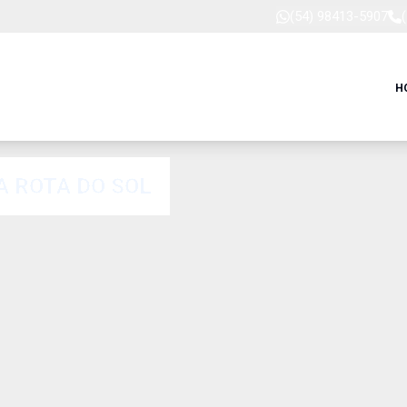
(54) 98413-5907
H
A ROTA DO SOL