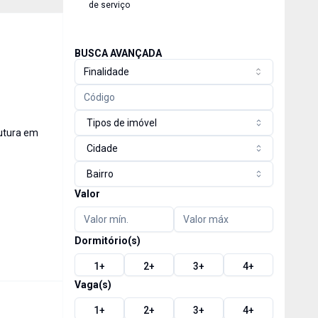
de serviço
BUSCA AVANÇADA
Finalidade
Tipos de imóvel
rutura em
Cidade
Bairro
Valor
Dormitório(s)
1
+
2
+
3
+
4
+
Vaga(s)
1
+
2
+
3
+
4
+