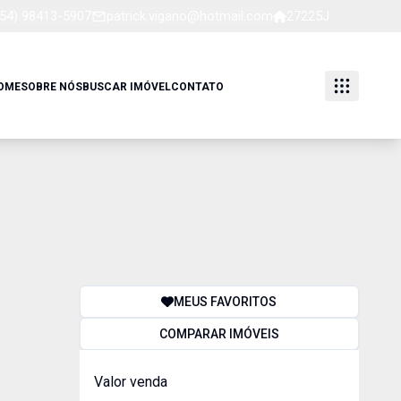
(54) 98413-5907
patrick.vigano@hotmail.com
27225J
OME
SOBRE NÓS
BUSCAR IMÓVEL
CONTATO
MEUS FAVORITOS
COMPARAR IMÓVEIS
Valor venda