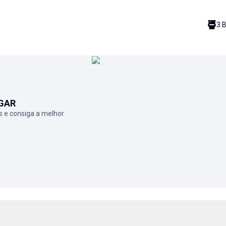
3
B
GAR
 e consiga a melhor