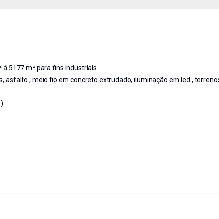
á 5177 m² para fins industriais .
s, asfalto , meio fio em concreto extrudado, iluminação em led , terreno
 )