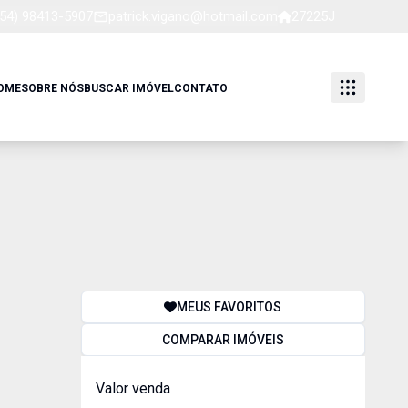
(54) 98413-5907
patrick.vigano@hotmail.com
27225J
OME
SOBRE NÓS
BUSCAR IMÓVEL
CONTATO
MEUS FAVORITOS
COMPARAR IMÓVEIS
Valor venda