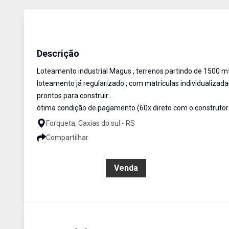
Terreno Industrial
Venda
Cód:
793
Descrição
Loteamento industrial Magus , terrenos partindo de 1500 m² 
loteamento já regularizado , com matrículas individualizada
prontos para construir .
ótima condição de pagamento (60x direto com o construtor
Forqueta, Caxias do sul - RS
Compartilhar
R$ 975.000,00
Venda