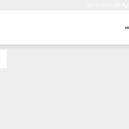
(54) 98413-5907
H
A