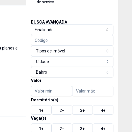
de serviço
BUSCA AVANÇADA
Finalidade
s planos e
Tipos de imóvel
Cidade
Bairro
Valor
Dormitório(s)
1
+
2
+
3
+
4
+
Vaga(s)
1
+
2
+
3
+
4
+