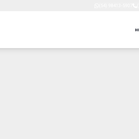
(54) 98413-5907
H