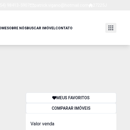
(54) 98413-5907
patrick.vigano@hotmail.com
27225J
OME
SOBRE NÓS
BUSCAR IMÓVEL
CONTATO
MEUS FAVORITOS
COMPARAR IMÓVEIS
Valor venda