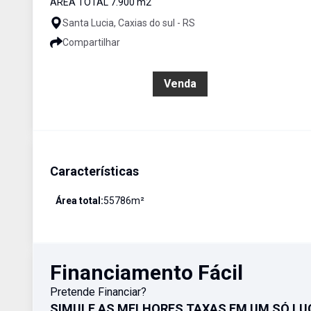
ÁREA TOTAL 7.900 m2
Santa Lucia, Caxias do sul - RS
Compartilhar
R$ 8.500.000,00
Venda
Características
Área total:
55786
m²
Financiamento Fácil
Pretende Financiar?
SIMULE AS MELHORES TAXAS EM UM SÓ LU