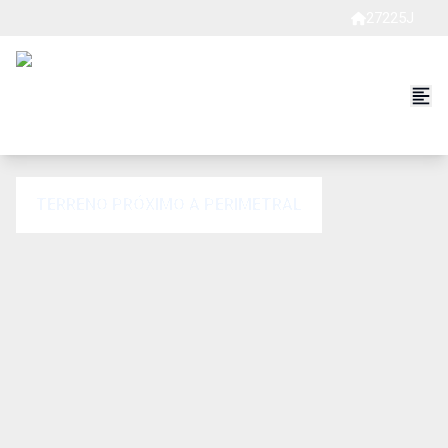
27225J
TERRENO PRÓXIMO A PERIMETRAL