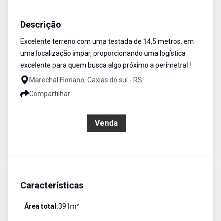
Terreno
Venda
Cód:
797
Descrição
Excelente terreno com uma testada de 14,5 metros, em
uma localização impar, proporcionando uma logística
excelente para quem busca algo próximo a perimetral !
Marechal Floriano, Caxias do sul - RS
Compartilhar
R$ 380.000,00
Venda
Características
Área total:
391
m²