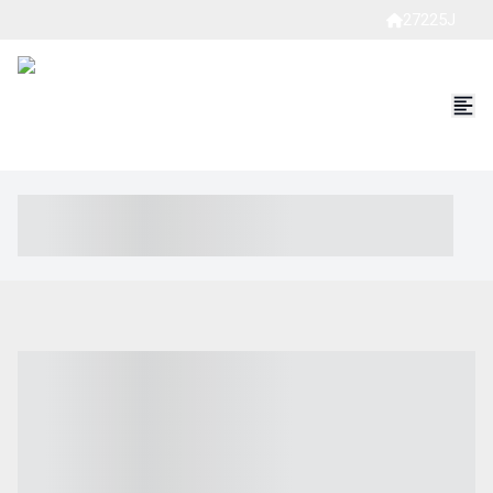
27225J
----- ----- -- ------ ---- ---- -- ----- ----- ----- --- ------