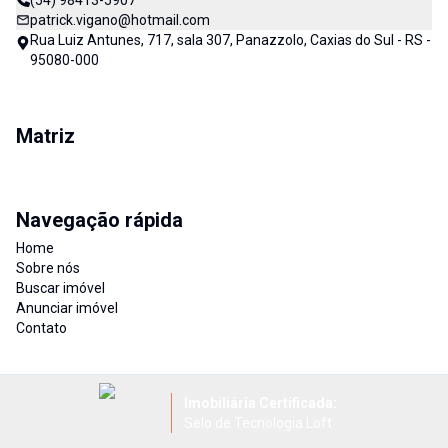
(54) 98413-5907
patrick.vigano@hotmail.com
Rua Luiz Antunes, 717, sala 307, Panazzolo, Caxias do Sul - RS -
95080-000
Matriz
Navegação rápida
Home
Sobre nós
Buscar imóvel
Anunciar imóvel
Contato
Imobiliária Certificada:
Selo de Tecnologia Loft