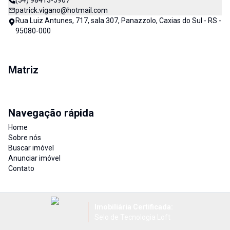
(54) 98413-5907
patrick.vigano@hotmail.com
Rua Luiz Antunes, 717, sala 307, Panazzolo, Caxias do Sul - RS -
95080-000
Matriz
Navegação rápida
Home
Sobre nós
Buscar imóvel
Anunciar imóvel
Contato
Imobiliária Certificada:
Selo de Tecnologia Loft