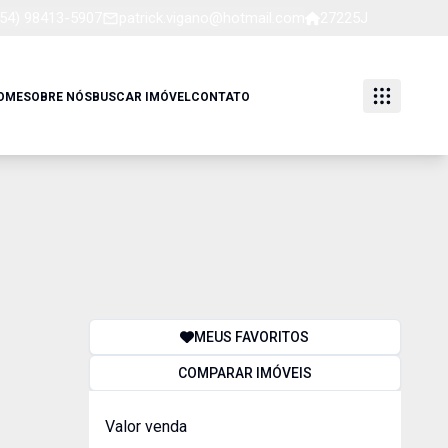
(54) 98413-5907
patrick.vigano@hotmail.com
27225J
OME
SOBRE NÓS
BUSCAR IMÓVEL
CONTATO
MEUS FAVORITOS
COMPARAR IMÓVEIS
Valor venda