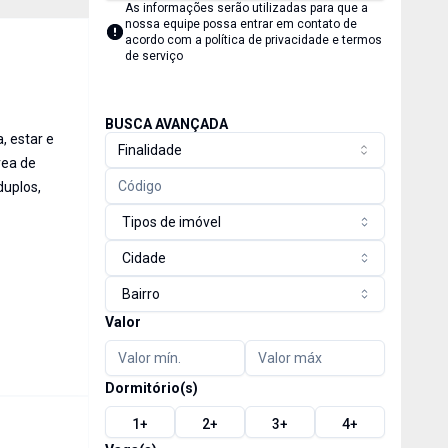
As informações serão utilizadas para que a
nossa equipe possa entrar em contato de
acordo com a
política de privacidade e termos
de serviço
BUSCA AVANÇADA
 estar e
Finalidade
rea de
duplos,
Tipos de imóvel
Cidade
Bairro
Valor
Dormitório(s)
1
+
2
+
3
+
4
+