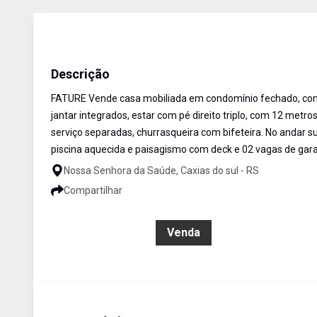
Casa em Condomínio
Venda
Cód:
1009
Descrição
FATURE Vende casa mobiliada em condomínio fechado, com 
jantar integrados, estar com pé direito triplo, com 12 metr
serviço separadas, churrasqueira com bifeteira. No andar sup
piscina aquecida e paisagismo com deck e 02 vagas de gar
Nossa Senhora da Saúde, Caxias do sul - RS
Compartilhar
R$ 3.950.000,00
Venda