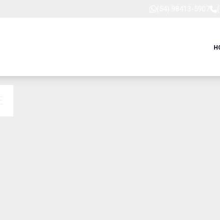
(54) 98413-5907
H
E