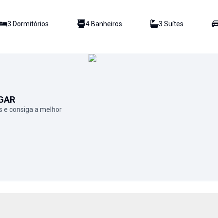
3
Dormitório
s
4
Banheiro
s
3
Suíte
s
GAR
 e consiga a melhor