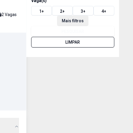
Vaga(s)
1
+
2
+
3
+
4
+
2
Vaga
s
Mais filtros
PESQUISAR
LIMPAR